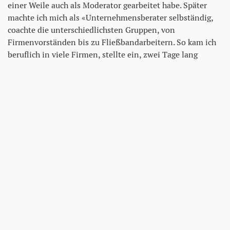
einer Weile auch als Moderator gearbeitet habe. Später
machte ich mich als «Unternehmensberater selbständig,
coachte die unterschiedlichsten Gruppen, von
Firmenvorständen bis zu Fließbandarbeitern. So kam ich
beruflich in viele Firmen, stellte ein, zwei Tage lang
Fragen und zog dann weiter.
Ihr heutiges Netzwerk ist riesig, wie haben Sie das
aufgebaut?
Wichtig war dabei der Verband «UnternehmensGrün», den
ich 1992 in Stuttgart mitbegründet habe, zusammen mit
Fritz Kuhn, Rezzo Schlauch und anderen. Dadurch kam ich
dann zu den «Kempfenhausener Gesprächen» am
Starnberger See. Veranstalter war über Jahre hinweg unter
anderem die HypoVereinsbank. Diese
Veranstaltungsreihen waren ein einzigartiger Nukleus, aus
dem viele Kontakte und Ideen resultierten. Unter anderem
konnte ich so die HypoVereinsbank und die «Solar-
Fabrik» zusammenbringen – die Bank stieg ja dann auch