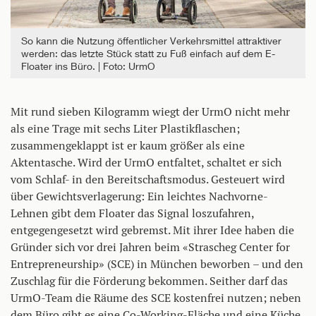
So kann die Nutzung öffentlicher Verkehrsmittel attraktiver
werden: das letzte Stück statt zu Fuß einfach auf dem E-
Floater ins Büro.
Foto: UrmO
Mit rund sieben Kilogramm wiegt der UrmO nicht mehr
als eine Trage mit sechs Liter Plastikflaschen;
zusammengeklappt ist er kaum größer als eine
Aktentasche. Wird der UrmO entfaltet, schaltet er sich
vom Schlaf- in den Bereitschaftsmodus. Gesteuert wird
über Gewichtsverlagerung: Ein leichtes Nachvorne-
Lehnen gibt dem Floater das Signal loszufahren,
entgegengesetzt wird gebremst. Mit ihrer Idee haben die
Gründer sich vor drei Jahren beim «Strascheg Center for
Entrepreneurship» (SCE) in München beworben – und den
Zuschlag für die Förderung bekommen. Seither darf das
UrmO-Team die Räume des SCE kostenfrei nutzen; neben
dem Büro gibt es eine Co-Working-Fläche und eine Küche,