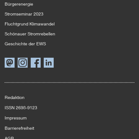
Bürgerenergie
Stromseminar 2023
Fluchtgrund Klimawandel
Schönauer Stromrebellen
Geschichte der EWS
Link
Link
Link
Link
zum
zum
zum
zum
Energiewende-
Energiewende-
Energiewende-
Energiewende-
Magazin
Magazin
Magazin
Magazin
bei
bei
bei
bei
Twitter
Instagram
Facebook
LinkedIn
Redaktion
ISSN 2698-9123
Impressum
Barrierefreiheit
AGB