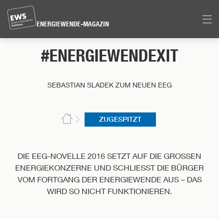
Direkt
zum
Men
ENERGIEWENDE-MAGAZIN
Inhalt
der
#ENERGIEWENDEXIT
Seite
springen
SEBASTIAN SLADEK ZUM NEUEN EEG
ZUGESPITZT
DIE EEG-NOVELLE 2016 SETZT AUF DIE GROSSEN E
NERGIEKONZERNE UND SCHLIESST DIE BÜRGER VO
M FORTGANG DER ENERGIEWENDE AUS – DAS WI
RD SO NICHT FUNKTIONIEREN.