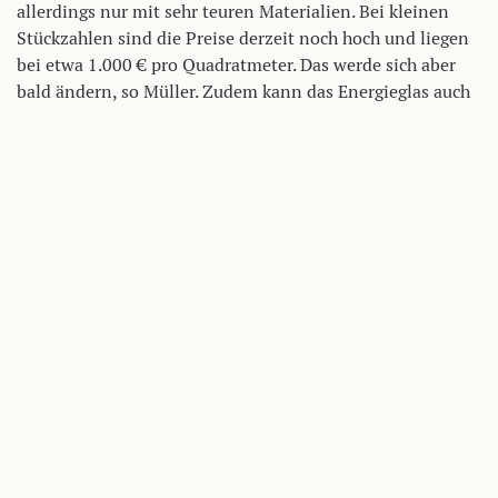
allerdings nur mit sehr teuren Materialien. Bei kleinen
Stückzahlen sind die Preise derzeit noch hoch und liegen
bei etwa 1.000 € pro Quadratmeter. Das werde sich aber
bald ändern, so Müller. Zudem kann das Energieglas auch
als Sicherheits- oder Isolierglas zum Einsatz kommen,
kann grundsätzlich für jedes Projekt maßgeschneidert
werden.
«Smart City»: Jetzt ist Fläche gefragt
Das flächenmäßig größte Projekt befindet sich aktuell in
Graz im Rahmen der «Smart City» im Bau. «Das ist ein
neues, nachhaltiges Stadtteilzentrum, in dem alle
Bedürfnisse des täglichen Bedarfs fußläufig erreichbar sind
und möglichst 100 Prozent der Energie C0
-frei vor Ort
2
erzeugt oder CO
-neutral zugekauft werden», sagt Markus
2
Pernthaler, Architekt und Leiter des Projekts.
Das Energieglas kommt dabei im Science Tower und in der