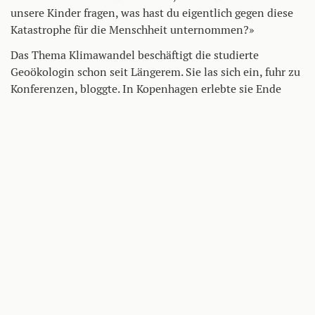
unsere Kinder fragen, was hast du eigentlich gegen diese
Katastrophe für die Menschheit unternommen?»
Das Thema Klimawandel beschäftigt die studierte
Geoökologin schon seit Längerem. Sie las sich ein, fuhr zu
Konferenzen, bloggte. In Kopenhagen erlebte sie Ende
2009 das Scheitern des Klimagipfels, was bei ihr Zweifel
an dem globalen politischen Prozess weckte.
Vollends desillusionierten sie Erlebnisse wie bei einer
jener zwischen den Klimagipfeln abgehaltenen
Konferenzen. Da hätten sich in einer Kleingruppe
Delegierte aus Großbritannien und Argentinien
gestritten; erst nach und nach habe sie begriffen, dass es
nicht um das Klima, sondern die Falklandinseln ging, also
jene Inselgruppe, um welche die beiden Länder in den
achtziger Jahren Krieg geführt hatten. «Wie soll es mit dem
gesamten Prozess vorwärtsgehen, wenn solche Konflikte
bei Klimagesprächen eine Rolle spielen?»