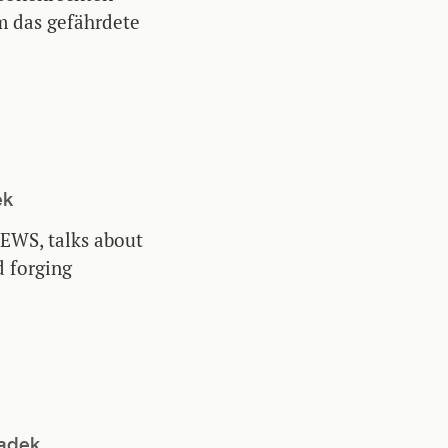
m das gefährdete
ek
 EWS, talks about
 forging
ladek