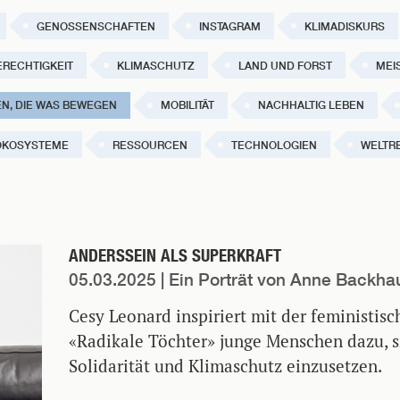
GENOSSENSCHAFTEN
INSTAGRAM
KLIMADISKURS
ERECHTIGKEIT
KLIMASCHUTZ
LAND UND FORST
MEI
N, DIE WAS BEWEGEN
MOBILITÄT
NACHHALTIG LEBEN
ÖKOSYSTEME
RESSOURCEN
TECHNOLOGIEN
WELTRE
ANDERSSEIN ALS SUPERKRAFT
05.03.2025
| Ein Porträt von Anne Backha
Cesy Leonard inspiriert mit der feministisc
«Radikale Töchter» junge Menschen dazu, s
Solidarität und Klimaschutz einzusetzen.