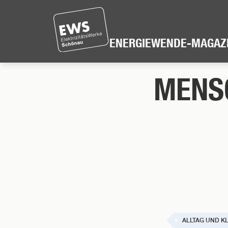
Direkt
zum
Inhalt
ENERGIEWENDE-MAGAZ
der
Seite
MENS
springen
ALLTAG UND K