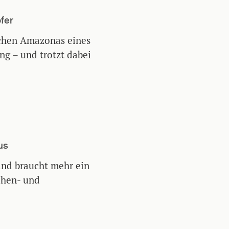
ofer
ichen Amazonas eines
ng – und trotzt dabei
us
and braucht mehr ein
chen- und