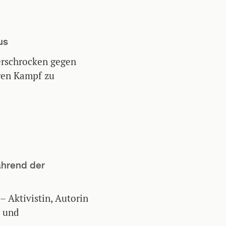
us
nerschrocken gegen
ren Kampf zu
ährend der
 – Aktivistin, Autorin
e und