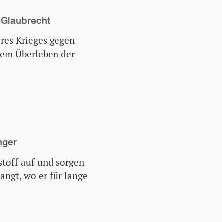
s Glaubrecht
eres Krieges gegen
 dem Überleben der
nger
toff auf und sorgen
langt, wo er für lange