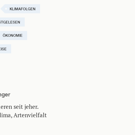
KLIMAFOLGEN
STGELESEN
ÖKONOMIE
ISE
nger
ren seit jeher.
lima, Artenvielfalt