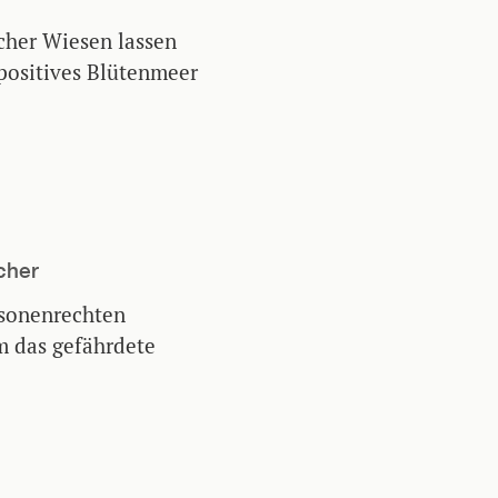
cher Wiesen lassen
apositives Blütenmeer
cher
sonenrechten
m das gefährdete