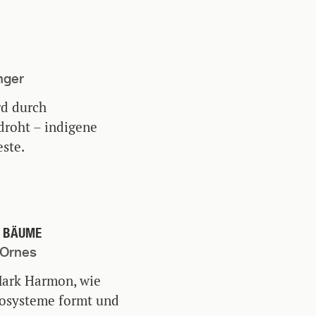
nger
rd durch
droht – indigene
ste.
N BÄUME
 Ornes
 Mark Harmon, wie
kosysteme formt und