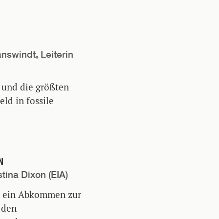
answindt, Leiterin
 und die größten
ld in fossile
N
tina Dixon (EIA)
n ein Abkommen zur
 den