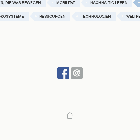
N, DIE WAS BEWEGEN
MOBILITÄT
NACHHALTIG LEBEN
ÖKOSYSTEME
RESSOURCEN
TECHNOLOGIEN
WELTRE
BEI
SENDEN
FACEBOOK
TEILEN