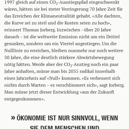
1997 gleich auf einen CO
-Ausstiegspfad eingeschwenkt
2
wären, hätten sie bei steter Verringerung 70 Jahre Zeit für
das Erreichen der Klimaneutralität gehabt. «Alle dachten,
die Kurve sei zu steil und die Kosten seien zu hoch»,
erinnert Thomas Jorberg. Inzwischen –über 20 Jahre
danach – ist die weltweite Emission nicht um ein Drittel
gesunken, sondern um ein Viertel angestiegen. Um die
Nulllinie zu erreichen, bleiben nunmehr nur noch weitere
30 Jahre, die eine deutlich stärkere Abwärtsbewegung
nötig hätten. Werde aber der CO
-Anstieg noch ein paar
2
Jahre anhalten, müsse man bis 2035 radikal innerhalb
eines Jahrzehnts auf «Null» kommen. «Es verbessert sich
nichts durch Warten – es verschlimmert sich», sagt Jorberg.
Man müsse jetzt dieser Entwicklung «aus der Zukunft
entgegenkommen».
ÖKONOMIE IST NUR SINNVOLL, WENN
SIE DEM MENSCHEN UND