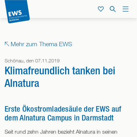
Direkt
zum
Service
Suche
Menü
Inhalt
der
Seite
springen
Mehr zum Thema EWS
Schönau, den 07.11.2019
Klimafreundlich tanken bei
Alnatura
Erste Ökostromladesäule der EWS auf
dem Alnatura Campus in Darmstadt
Seit rund zehn Jahren bezieht Alnatura in seinen