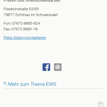
Presse- und Öffentlichkeitsarbeit
Friedrichstraße 53/55
79677
Schönau im Schwarzwald
Fon:
07673 8885-624
Fax:
07673 8885-19
Petra Völzing kontaktieren
BEI
SENDEN
FACEBOOK
Mehr zum Thema EWS
TEILEN
N