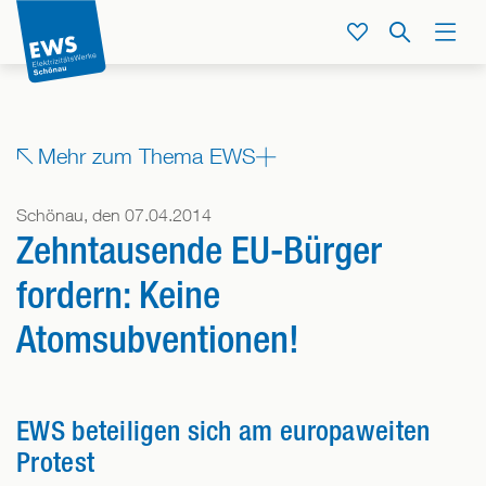
Direkt
zum
Service
Suche
Menü
Inhalt
der
Seite
springen
Zeige
Mehr zum Thema EWS
alle
Bereiche,
Schönau, den 07.04.2014
denen
Zehntausende EU-Bürger
dieser
Beitrag
fordern: Keine
zugeordnet
Atomsubventionen!
ist
EWS beteiligen sich am europaweiten
Protest