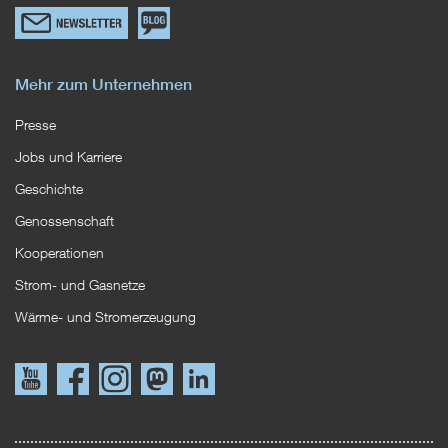
Link
Zum
zum
EWS
Newsletterformular
Blog
Mehr zum Unternehmen
Presse
Jobs und Karriere
Geschichte
Genossenschaft
Kooperationen
Strom- und Gasnetze
Wärme- und Stromerzeugung
Link
Link
Instagram
Mastodon
LinkedIn
zu
zu
YouTube
Facebook