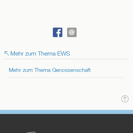
BEI
SENDEN
FACEBOOK
Mehr zum Thema EWS
TEILEN
Mehr zum Thema Genossenschaft
N
o