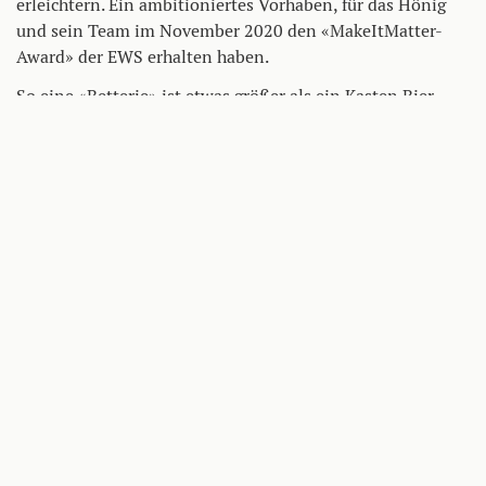
erleichtern. Ein ambitioniertes Vorhaben, für das Hönig
und sein Team im November 2020 den «MakeItMatter-
Award» der EWS erhalten haben.
So eine «Betterie» ist etwas größer als ein Kasten Bier,
wiegt 35 Kilogramm, ist schlagfest und wasserdicht sowie
ans Internet angeschlossen, somit aus der Ferne zu
überwachen. Mehrere davon können gestapelt und
elektrisch miteinander verbunden werden. So entstehen
Stromspeicher, die genau zum jeweiligen Einsatz passen –
und der kann sowohl mobil als auch stationär sein.
Einen Slide zurück
Einen Slide vor